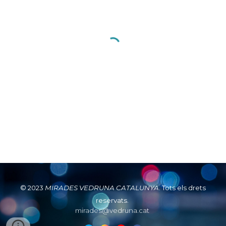
© 2023
MIRADES VEDRUNA CATALUNYA
.
Tots els drets
reservats.
mirades@vedruna.cat