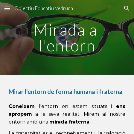
Objectiu Educatiu Vedruna
Skip to main content
Skip to navigation
Mirada a 
l'entorn
Mirar l'entorn de forma humana i fraterna
Coneixem
l'entorn on estem situats i
ens
apropem
a la seva realitat. Mirem al nostre
entorn amb una
mirada fraterna
.
La fraternitat és el reconeixement i, la valoració